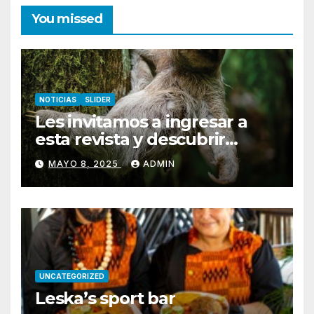
You missed
NOTICIAS
SLIDER
Les invitamos a ingresar a
esta revista y descubrir
Pococí.
MAYO 8, 2025
ADMIN
UNCATEGORIZED
Leska’s sport bar