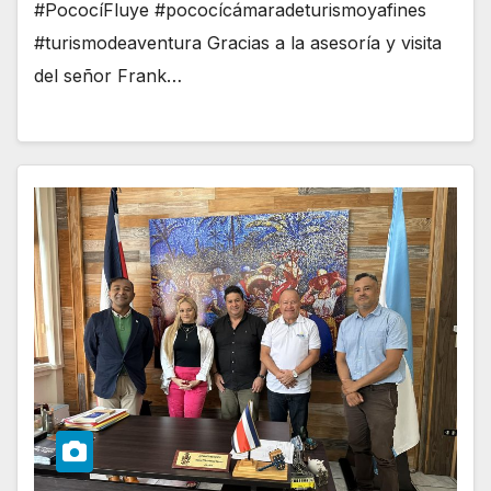
#PococíFluye #pococícámaradeturismoyafines
#turismodeaventura Gracias a la asesoría y visita
del señor Frank…