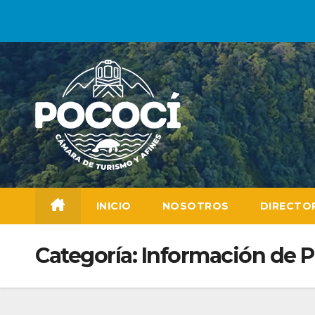
Saltar
al
contenido
INICIO
NOSOTROS
DIRECTO
Categoría:
Información de P