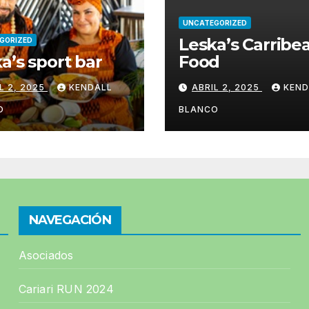
UNCATEGORIZED
Leska’s Carribe
GORIZED
a’s sport bar
Food
L 2, 2025
KENDALL
ABRIL 2, 2025
KEND
O
BLANCO
NAVEGACIÓN
Asociados
Cariari RUN 2024