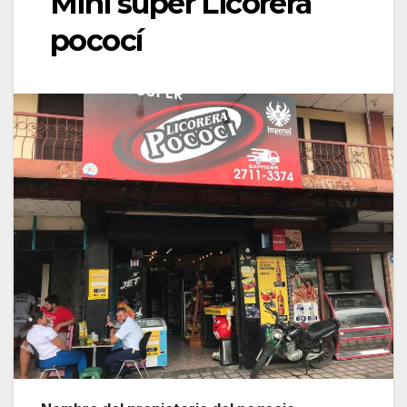
Mini súper Licorera
pococí