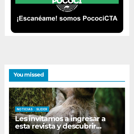
You missed
NOTICIAS
SLIDER
Les invitamos a ingresar a
esta revista y descubrir
Pococí.