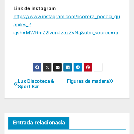
Link de instagram
https://www.instagram.com/licorera_pococi_gu
apiles_?
igsh=MWRmZ2lvcnJzazZyNg&utm_source=qr
Lux Discoteca &
Figuras de madera
Navegación
Sport Bar
de
entradas
Entrada relacionada